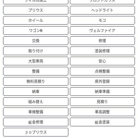
フィルム施工
フロントガラス
プリウス
ヘッドライト
ホイール
モコ
ワゴンR
ヴェルファイア
交換
修理
取り付け
塗装修理
大型車両
安心
整備
点検整備
無料見積り
県外登録
納車
納車準備
組み替え
見積り
車検整備
車高調整
鈑金修理
鈑金塗装
３０プリウス