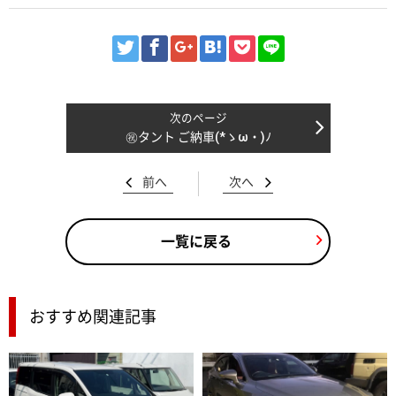
㊗️タント ご納車(*ゝω・)ﾉ
前へ
次へ
一覧に戻る
おすすめ関連記事