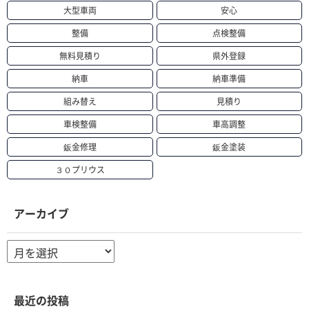
大型車両
安心
整備
点検整備
無料見積り
県外登録
納車
納車準備
組み替え
見積り
車検整備
車高調整
鈑金修理
鈑金塗装
３０プリウス
アーカイブ
ア
ー
カ
イ
ブ
最近の投稿