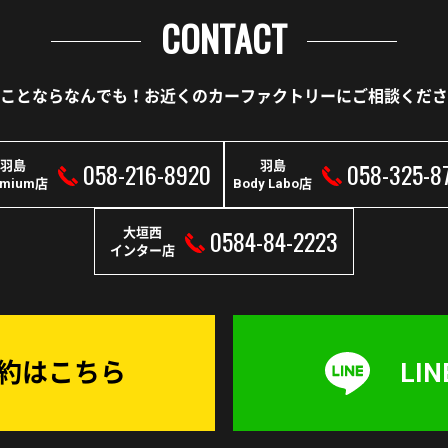
CONTACT
ことならなんでも！
お近くのカーファクトリーに
ご相談くださ
058-216-8920
058-325-8
羽島
羽島
emium店
Body Labo店
0584-84-2223
大垣西
インター店
予約はこちら
LI