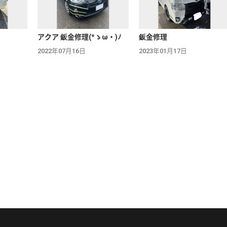
アクア 鈑金修理(*ゝω・)ﾉ
鈑金修理
2022年07月16日
2023年01月17日