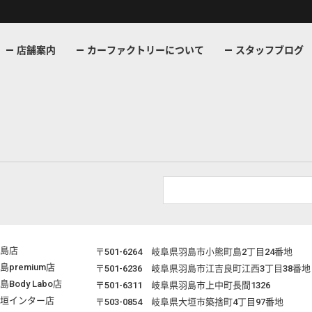
店舗案内
カーファクトリーについて
スタッフブログ
島店
〒501-6264
岐阜県羽島市小熊町島2丁目24番地
島premium店
〒501-6236
岐阜県羽島市江吉良町江西3丁目38番地
島Body Labo店
〒501-6311
岐阜県羽島市上中町長間1326
垣インター店
〒503-0854
岐阜県大垣市築捨町4丁目97番地