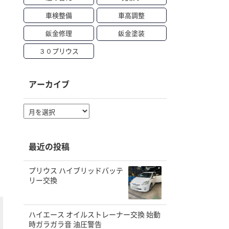
車検整備
車高調整
鈑金修理
鈑金塗装
３０プリウス
アーカイブ
ア
ー
カ
イ
最近の投稿
ブ
プリウス ハイブリッドバッテ
リー交換
ハイエース オイルストレーナー交換 始動
時ガラガラ音 油圧警告