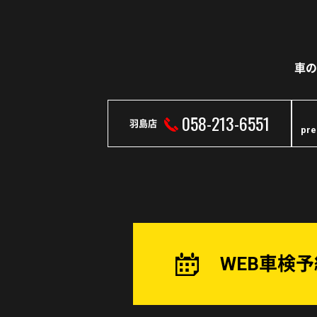
車の
058-213-6551
羽島店
pr
WEB車検