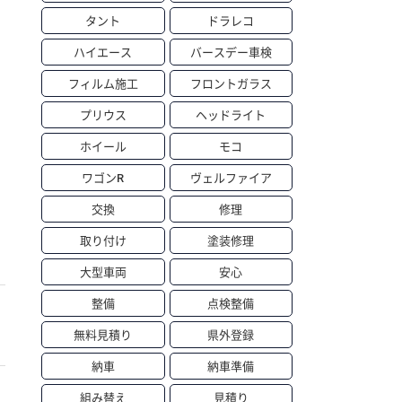
タント
ドラレコ
ハイエース
バースデー車検
フィルム施工
フロントガラス
プリウス
ヘッドライト
ホイール
モコ
ワゴンR
ヴェルファイア
交換
修理
取り付け
塗装修理
大型車両
安心
整備
点検整備
無料見積り
県外登録
納車
納車準備
組み替え
見積り