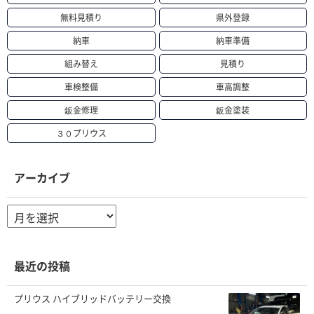
無料見積り
県外登録
納車
納車準備
組み替え
見積り
車検整備
車高調整
鈑金修理
鈑金塗装
３０プリウス
アーカイブ
ア
ー
カ
イ
ブ
最近の投稿
プリウス ハイブリッドバッテリー交換