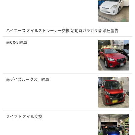
ハイエース オイルストレーナー交換 始動時ガラガラ音 油圧警告
㊗️CX-5 納車
㊗️デイズルークス 納車
スイフト オイル交換