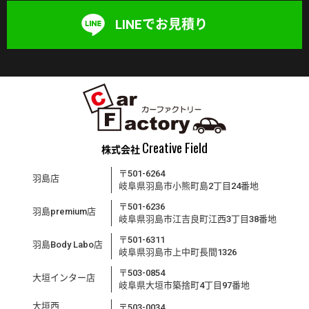
LINEでお見積り
Creative Field
株式会社
〒501-6264
羽島店
岐阜県羽島市小熊町島2丁目24番地
〒501-6236
羽島premium店
岐阜県羽島市江吉良町江西3丁目38番地
〒501-6311
羽島Body Labo店
岐阜県羽島市上中町長間1326
〒503-0854
大垣インター店
岐阜県大垣市築捨町4丁目97番地
大垣西
〒503-0034