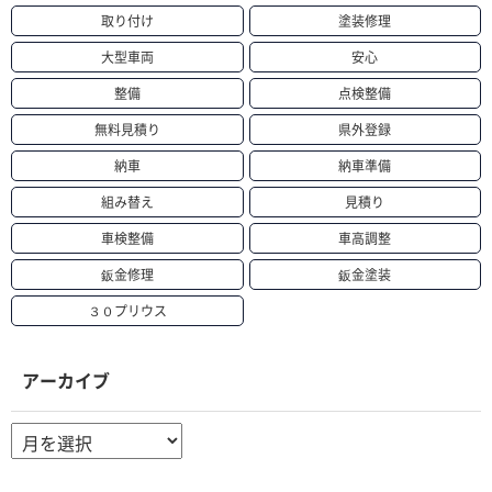
取り付け
塗装修理
大型車両
安心
整備
点検整備
無料見積り
県外登録
納車
納車準備
組み替え
見積り
車検整備
車高調整
鈑金修理
鈑金塗装
３０プリウス
アーカイブ
ア
ー
カ
イ