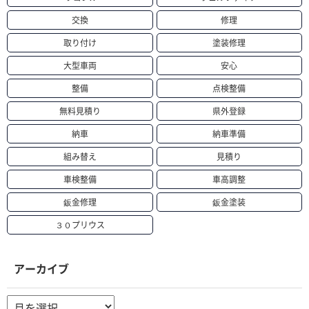
交換
修理
取り付け
塗装修理
大型車両
安心
整備
点検整備
無料見積り
県外登録
納車
納車準備
組み替え
見積り
車検整備
車高調整
鈑金修理
鈑金塗装
３０プリウス
アーカイブ
ア