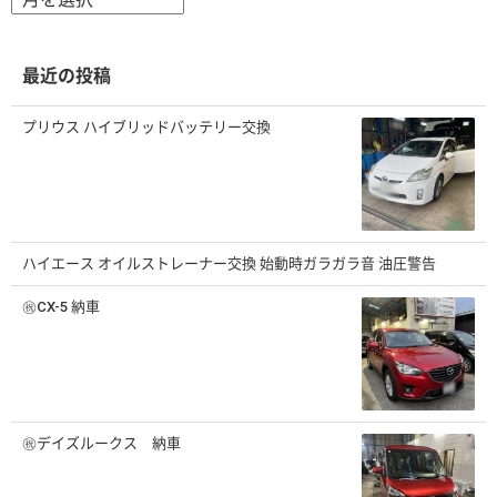
ー
カ
イ
ブ
最近の投稿
プリウス ハイブリッドバッテリー交換
ハイエース オイルストレーナー交換 始動時ガラガラ音 油圧警告
㊗️CX-5 納車
㊗️デイズルークス 納車