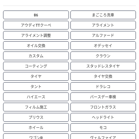
86
まごころ洗車
アウディTTクーペ
アライメント
アライメント調整
アルファード
オイル交換
オデッセイ
カスタム
クラウン
コーティング
スタッドレスタイヤ
タイヤ
タイヤ交換
タント
ドラレコ
ハイエース
バースデー車検
フィルム施工
フロントガラス
プリウス
ヘッドライト
ホイール
モコ
ワゴンR
ヴェルファイア