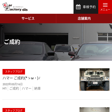
車検予約
サービス
店舗案内
ご成約
スタッフブログ
ハマー ご成約(*ゝω・)ﾉ
2022年05月16日
H1
ご成約
ハマー
納車
スタッフブログ