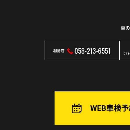
車の
058-213-6551
羽島店
pr
WEB車検