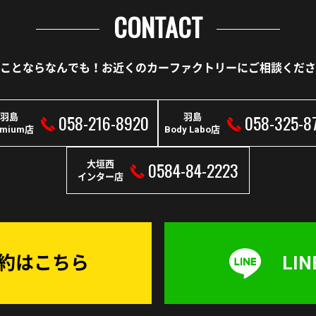
CONTACT
ことならなんでも！
お近くのカーファクトリーに
ご相談くださ
058-216-8920
058-325-8
羽島
羽島
emium店
Body Labo店
0584-84-2223
大垣西
インター店
予約はこちら
LI