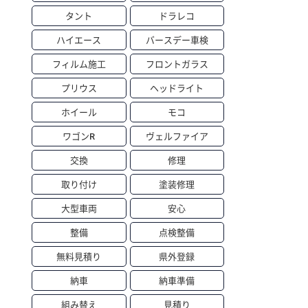
タント
ドラレコ
ハイエース
バースデー車検
フィルム施工
フロントガラス
プリウス
ヘッドライト
ホイール
モコ
ワゴンR
ヴェルファイア
交換
修理
取り付け
塗装修理
大型車両
安心
整備
点検整備
無料見積り
県外登録
納車
納車準備
組み替え
見積り