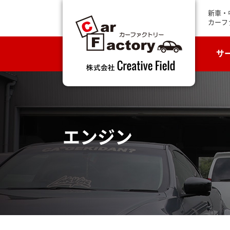
新車・
カーフ
サ
エンジン