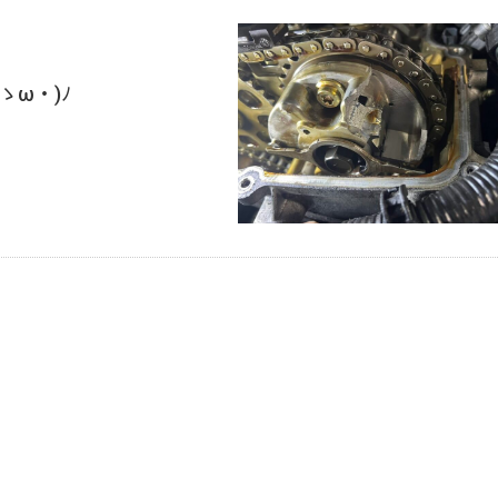
ゝω・)ﾉ