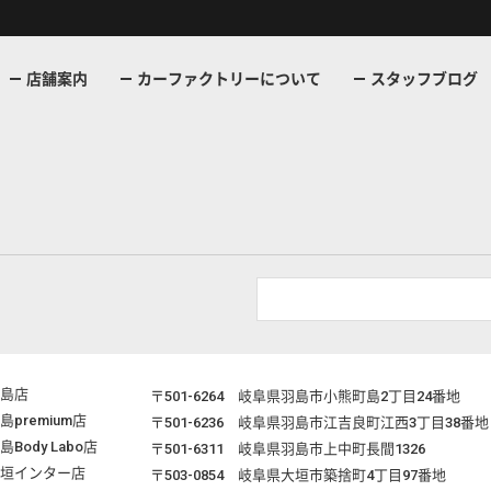
店舗案内
カーファクトリーについて
スタッフブログ
島店
〒501-6264
岐阜県羽島市小熊町島2丁目24番地
島premium店
〒501-6236
岐阜県羽島市江吉良町江西3丁目38番地
島Body Labo店
〒501-6311
岐阜県羽島市上中町長間1326
垣インター店
〒503-0854
岐阜県大垣市築捨町4丁目97番地