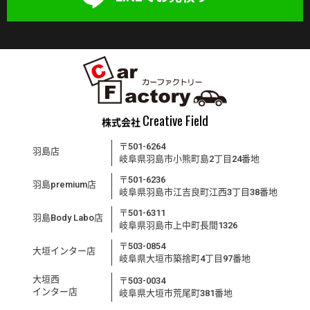
Creative Field
株式会社
〒501-6264
羽島店
岐阜県羽島市小熊町島2丁目24番地
〒501-6236
羽島premium店
岐阜県羽島市江吉良町江西3丁目38番地
〒501-6311
羽島Body Labo店
岐阜県羽島市上中町長間1326
〒503-0854
大垣インター店
岐阜県大垣市築捨町4丁目97番地
大垣西
〒503-0034
インター店
岐阜県大垣市荒尾町381番地