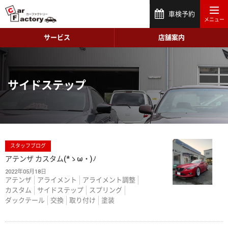
車検予約
サービス
店舗案内
サイドステップ
スタッフブログ
アテンザ カスタム(*ゝω・)ﾉ
2022年05月18日
アテンザ
アライメント
アライメント調整
カスタム
サイドステップ
スプリング
ダックテール
交換
取り付け
塗装