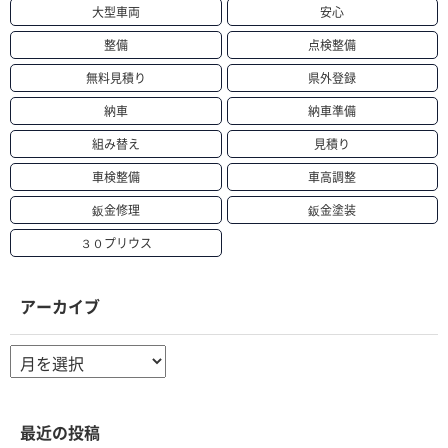
大型車両
安心
整備
点検整備
無料見積り
県外登録
納車
納車準備
組み替え
見積り
車検整備
車高調整
鈑金修理
鈑金塗装
３０プリウス
アーカイブ
ア
ー
カ
イ
ブ
最近の投稿