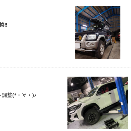
!!
調整(*・∀・)ﾉ