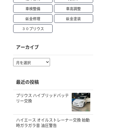
車検整備
車高調整
鈑金修理
鈑金塗装
３０プリウス
アーカイブ
ア
ー
カ
イ
最近の投稿
ブ
プリウス ハイブリッドバッテ
リー交換
ハイエース オイルストレーナー交換 始動
時ガラガラ音 油圧警告