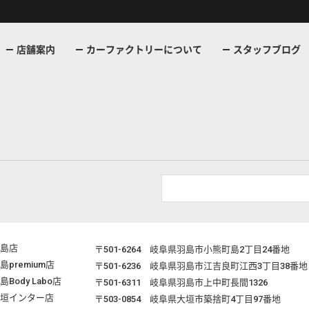
店舗案内
カーファクトリーについて
スタッフブログ
島店
〒501-6264
岐阜県羽島市小熊町島2丁目24番地
島premium店
〒501-6236
岐阜県羽島市江吉良町江西3丁目38番地
島Body Labo店
〒501-6311
岐阜県羽島市上中町長間1326
垣インター店
〒503-0854
岐阜県大垣市築捨町4丁目97番地