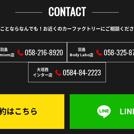
CONTACT
ことならなんでも！
お近くのカーファクトリーに
ご相談くださ
058-216-8920
058-325-8
羽島
羽島
emium店
Body Labo店
0584-84-2223
大垣西
インター店
予約はこちら
LI