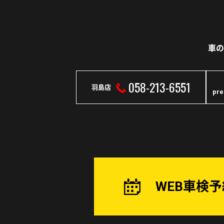
車の
058-213-6551
羽島店
pr
WEB車検