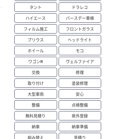
タント
ドラレコ
ハイエース
バースデー車検
フィルム施工
フロントガラス
プリウス
ヘッドライト
ホイール
モコ
ワゴンR
ヴェルファイア
交換
修理
取り付け
塗装修理
大型車両
安心
整備
点検整備
無料見積り
県外登録
納車
納車準備
組み替え
見積り