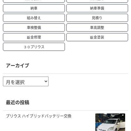
納車
納車準備
組み替え
見積り
車検整備
車高調整
鈑金修理
鈑金塗装
３０プリウス
アーカイブ
ア
ー
カ
イ
ブ
最近の投稿
プリウス ハイブリッドバッテリー交換