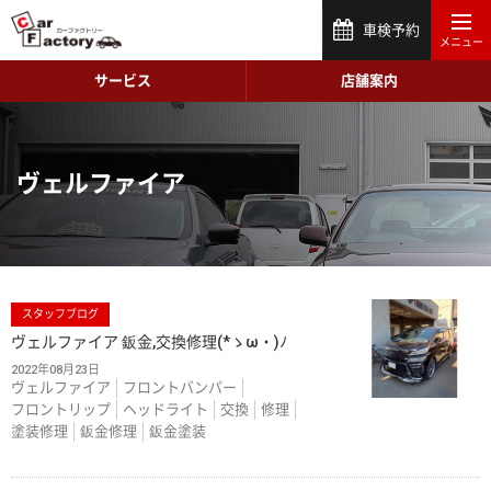
車検予約
サービス
店舗案内
ヴェルファイア
スタッフブログ
ヴェルファイア 鈑金,交換修理(*ゝω・)ﾉ
2022年08月23日
ヴェルファイア
フロントバンパー
フロントリップ
ヘッドライト
交換
修理
塗装修理
鈑金修理
鈑金塗装