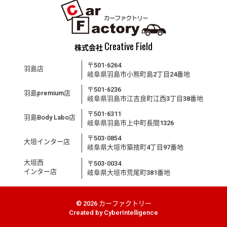
Creative Field
株式会社
〒501-6264
羽島店
岐阜県羽島市小熊町島2丁目24番地
〒501-6236
羽島premium店
岐阜県羽島市江吉良町江西3丁目38番地
〒501-6311
羽島Body Labo店
岐阜県羽島市上中町長間1326
〒503-0854
大垣インター店
岐阜県大垣市築捨町4丁目97番地
大垣西
〒503-0034
インター店
岐阜県大垣市荒尾町381番地
© 2026 カーファクトリー
Created by
CyberIntelligence