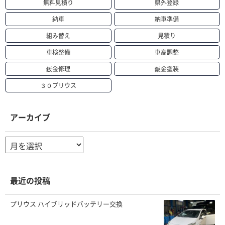
無料見積り
県外登録
納車
納車準備
組み替え
見積り
車検整備
車高調整
鈑金修理
鈑金塗装
３０プリウス
アーカイブ
ア
ー
カ
イ
ブ
最近の投稿
プリウス ハイブリッドバッテリー交換