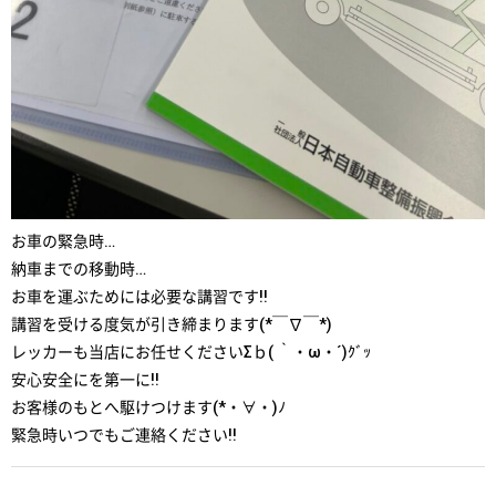
お車の緊急時…
納車までの移動時…
お車を運ぶためには必要な講習です!!
講習を受ける度気が引き締まります(*￣∇￣*)
レッカーも当店にお任せくださいΣｂ( ｀・ω・´)ｸﾞｯ
安心安全にを第一に!!
お客様のもとへ駆けつけます(*・∀・)ﾉ
緊急時いつでもご連絡ください!!