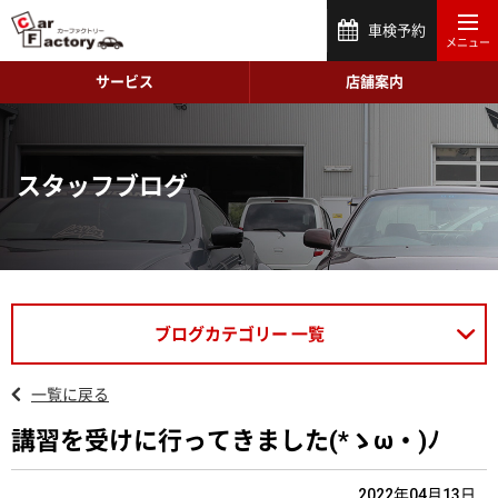
車検予約
サービス
店舗案内
スタッフブログ
ブログカテゴリー 一覧
一覧に戻る
講習を受けに行ってきました(*ゝω・)ﾉ
2022年04月13日