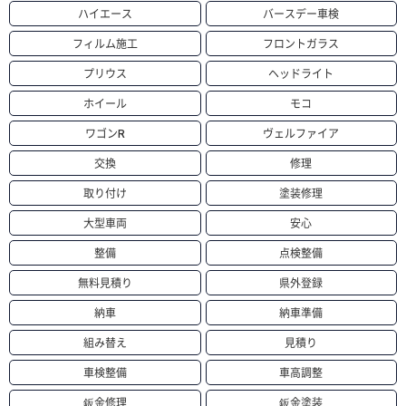
ハイエース
バースデー車検
フィルム施工
フロントガラス
プリウス
ヘッドライト
ホイール
モコ
ワゴンR
ヴェルファイア
交換
修理
取り付け
塗装修理
大型車両
安心
整備
点検整備
無料見積り
県外登録
納車
納車準備
組み替え
見積り
車検整備
車高調整
鈑金修理
鈑金塗装