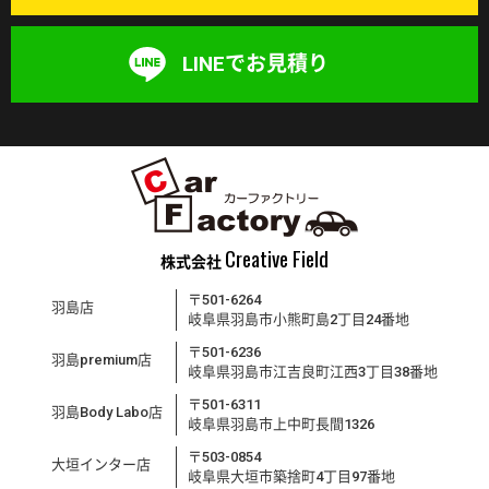
LINEでお見積り
Creative Field
株式会社
〒501-6264
羽島店
岐阜県羽島市小熊町島2丁目24番地
〒501-6236
羽島premium店
岐阜県羽島市江吉良町江西3丁目38番地
〒501-6311
羽島Body Labo店
岐阜県羽島市上中町長間1326
〒503-0854
大垣インター店
岐阜県大垣市築捨町4丁目97番地