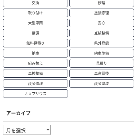
交換
修理
取り付け
塗装修理
大型車両
安心
整備
点検整備
無料見積り
県外登録
納車
納車準備
組み替え
見積り
車検整備
車高調整
鈑金修理
鈑金塗装
３０プリウス
アーカイブ
ア
ー