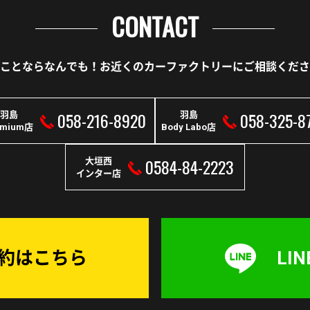
CONTACT
ことならなんでも！
お近くのカーファクトリーに
ご相談くださ
058-216-8920
058-325-8
羽島
羽島
emium店
Body Labo店
0584-84-2223
大垣西
インター店
予約はこちら
LI