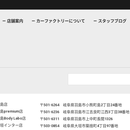
店舗案内
カーファクトリーについて
スタッフブログ
島店
〒501-6264
岐阜県羽島市小熊町島2丁目24番地
島premium店
〒501-6236
岐阜県羽島市江吉良町江西3丁目38番地
島Body Labo店
〒501-6311
岐阜県羽島市上中町長間1326
垣インター店
〒503-0854
岐阜県大垣市築捨町4丁目97番地