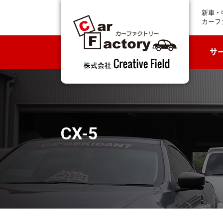
新車・
カーフ
サ
CX-5