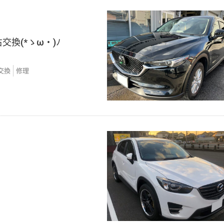
交換(*ゝω・)ﾉ
交換
修理